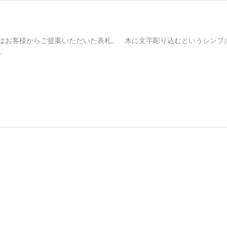
今回はお客様からご提案いただいた表札。 木に文字彫り込むというシン
オ
む
ー
ダ
ー
メ
イ
ド
の
木
彫
り
表
札
な
ら