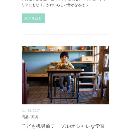
リアにもなり、かわいらしい音がなるはっ
...
続きを読む
Apr 16, 2017
商品
/
家具
子ども机男前テーブル/オシャレな学習