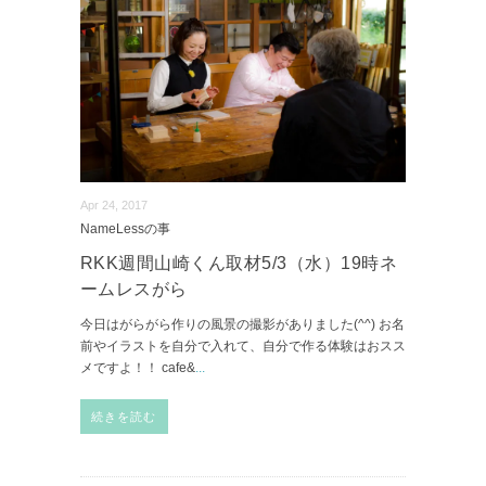
Apr 24, 2017
NameLessの事
RKK週間山崎くん取材5/3（水）19時ネ
ームレスがら
今日はがらがら作りの風景の撮影がありました(^^) お名
前やイラストを自分で入れて、自分で作る体験はおスス
メですよ！！ cafe&
...
続きを読む