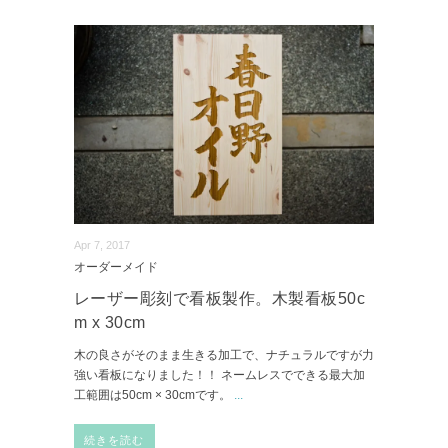
Apr 7, 2017
オーダーメイド
レーザー彫刻で看板製作。木製看板50c
m x 30cm
木の良さがそのまま生きる加工で、ナチュラルですが力
強い看板になりました！！ ネームレスでできる最大加
工範囲は50cm × 30cmです。
...
続きを読む