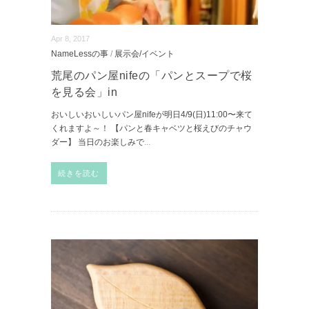
Apr 8, 2017
NameLessの事
/
展示会/イベント
荒尾のパン屋nifeの「パンとスープで桜
を見る会」in
おいしいおいしいパン屋nifeが明日4/9(日)11:00〜来て
くれますよ～！ 【パンと春キャベツと桜えびのチャウ
ダー】 当日のお楽しみで
...
続きを読む