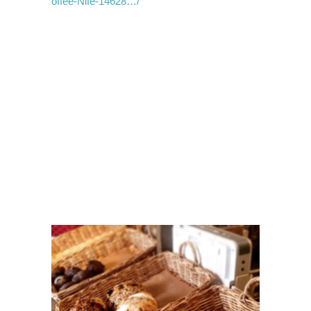
offee-Nife-14628…/