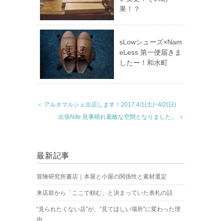
果！？
sLowシューズ×Nam
eLess 第一便届きま
したー！和水町
＜ アルタマルシェ出店します！2017.4/1(土)~4/2(日)
出張Nife.見事晴れ素敵な空間となりました。 ＞
最新記事
冒険研究所書店｜本屋と小屋の関係性と素材選定
来店前から「ここで頼む」と決まっていた表札の話
“見られたくない店”が、“見てほしい場所”に変わった理
由