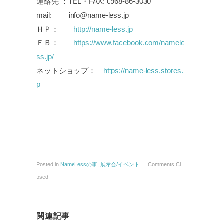
連絡先 ：TEL・FAX: 0968-86-3030
mail: info@name-less.jp
ＨＰ：
http://name-less.jp
ＦＢ：
https://www.facebook.com/namele
ss.jp/
ネットショップ：
https://name-less.stores.j
p
Posted in
NameLessの事
,
展示会/イベント
｜
Comments Cl
osed
関連記事