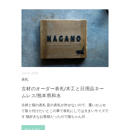
Jun 8, 2020
表札
古材のオーダー表札/木工と日用品ネー
ムレス/熊本県和水
古材と猫の表札 昔の表札が外せないので、覆いかぶせ
て取り付けたいとこの事で表札にしては大きいサイズで
す 猫好きなお客様だったので猫ちゃん付
...
続きを読む