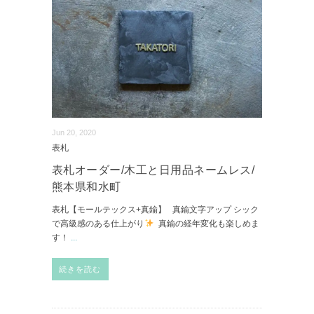
Jun 20, 2020
表札
表札オーダー/木工と日用品ネームレス/
熊本県和水町
表札【モールテックス+真鍮】 真鍮文字アップ シック
で高級感のある仕上がり
真鍮の経年変化も楽しめま
す！
...
続きを読む