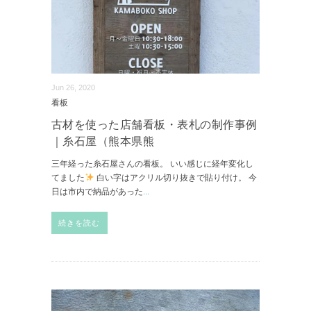
Jun 26, 2020
看板
古材を使った店舗看板・表札の制作事例
｜糸石屋（熊本県熊
三年経った糸石屋さんの看板。 いい感じに経年変化し
てました
白い字はアクリル切り抜きで貼り付け。 今
日は市内で納品があった
...
続きを読む