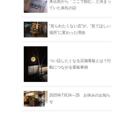
来店前から「ここで頼む」と決まっ
ていた表札の話
“見られたくない店”が、“見てほしい
場所”に変わった理由
つい話したくなる店舗看板とは？行
動につながる看板事例
2025年7月24～25 お休みのお知ら
せ