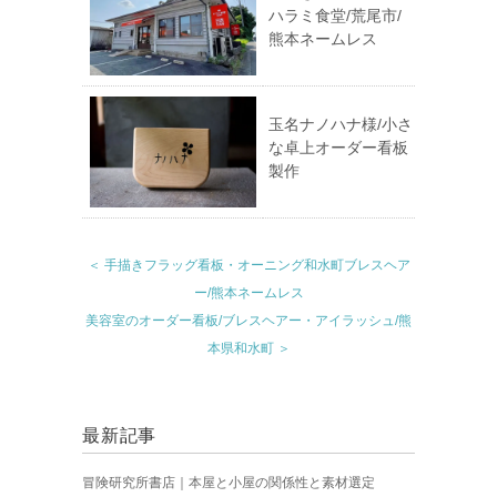
ハラミ食堂/荒尾市/
熊本ネームレス
玉名ナノハナ様/小さ
な卓上オーダー看板
製作
＜ 手描きフラッグ看板・オーニング和水町ブレスヘア
ー/熊本ネームレス
美容室のオーダー看板/ブレスヘアー・アイラッシュ/熊
本県和水町 ＞
最新記事
冒険研究所書店｜本屋と小屋の関係性と素材選定