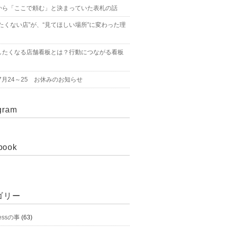
から「ここで頼む」と決まっていた表札の話
たくない店”が、“見てほしい場所”に変わった理
したくなる店舗看板とは？行動につながる看板
年7月24～25 お休みのお知らせ
gram
book
ゴリー
essの事
(63)