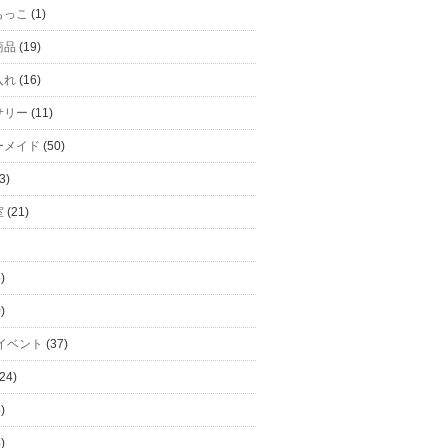
もっこ
(1)
商品
(19)
入れ
(16)
サリー
(11)
ーメイド
(50)
3)
室
(21)
)
)
イベント
(37)
24)
)
)