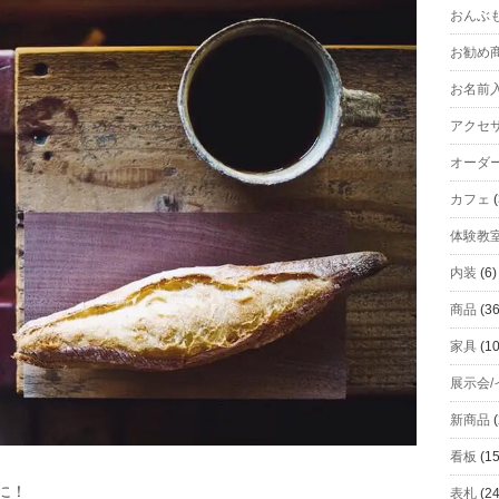
おんぶ
お勧め
お名前
アクセ
オーダ
カフェ
(
体験教
内装
(6)
商品
(36
家具
(10
展示会/
新商品
(
看板
(15
に！
表札
(24