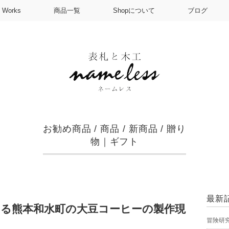
Works
商品一覧
Shopについて
ブログ
お勧め商品
/
商品
/
新商品
/
贈り
物｜ギフト
最新
める熊本和水町の大豆コーヒーの製作現
冒険研