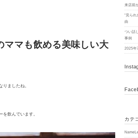
来店前
“見られ
由
つい話
事例
のママも飲める美味しい大
2025
Insta
なりましたね。
Face
ーを飲んでいます。
カテ
NameL