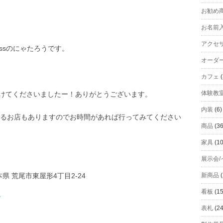
お勧め
お名前
アクセ
essのにゃたろうです。
オーダ
カフェ
(
体験教
結びつけてくださいましたー！ありがとうございます。
内装
(6)
てあるお店もありますのでお時間があれば行ってみてください
商品
(36
家具
(10
展示会/
本県 荒尾市東屋形4丁目2-24
新商品
(
看板
(15
/
表札
(24