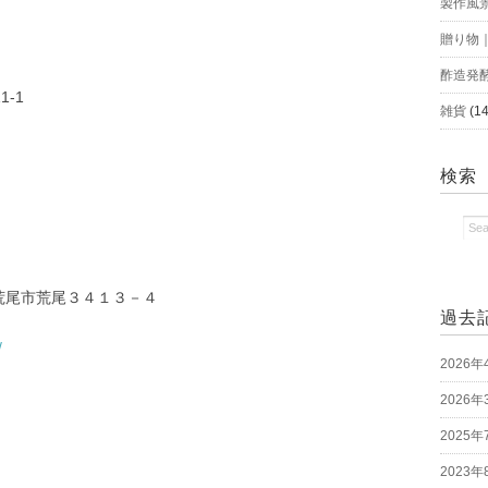
製作風
贈り物
酢造発
1-1
雑貨
(14
検索
本県荒尾市荒尾３４１３－４
過去
/
2026年
2026年
2025年
2023年