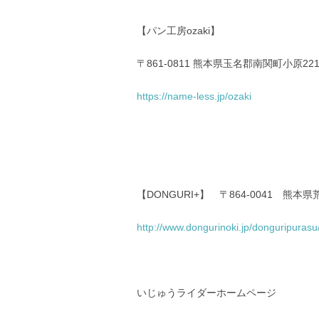
【パン工房ozaki】
〒861-0811 熊本県玉名郡南関町小原221
https://name-less.jp/ozaki
【DONGURI+】 〒864-0041 熊
http://www.dongurinoki.jp/donguripurasu
いじゅうライダーホームページ