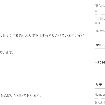
“見られ
由
つい話
事例
2025
しをよくする為小ぶりで下はすっきりさせています。イベ
Insta
ています。
Face
カテ
NameL
ラッグも協賛いただいております。
おんぶ