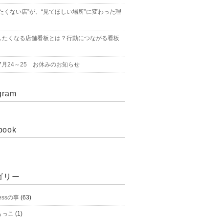
たくない店”が、“見てほしい場所”に変わった理
したくなる店舗看板とは？行動につながる看板
年7月24～25 お休みのお知らせ
gram
book
ゴリー
essの事
(63)
もっこ
(1)