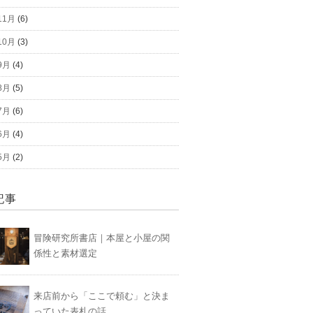
11月
(6)
10月
(3)
9月
(4)
8月
(5)
7月
(6)
6月
(4)
5月
(2)
記事
冒険研究所書店｜本屋と小屋の関
係性と素材選定
来店前から「ここで頼む」と決ま
っていた表札の話