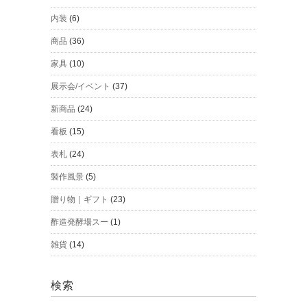
内装
(6)
商品
(36)
家具
(10)
展示会/イベント
(37)
新商品
(24)
看板
(15)
表札
(24)
製作風景
(5)
贈り物｜ギフト
(23)
酢造発酵場スー
(1)
雑貨
(14)
検索