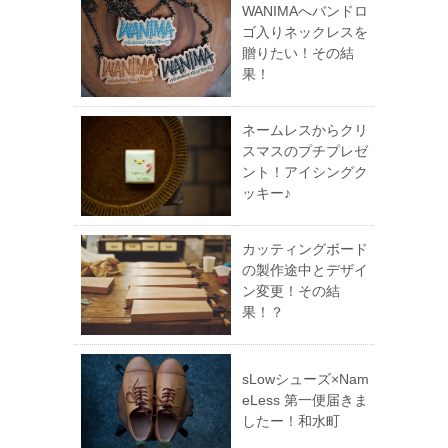
WANIMAへバンドロ
ゴ入りネックレスを
贈りたい！その結
果！
ネームレスからクリ
スマスのプチプレゼ
ント！アイシングク
ッキー♪
カッティングボード
の製作途中とデザイ
ン変更！その結
果！？
sLowシューズ×Nam
eLess 第一便届きま
したー！和水町