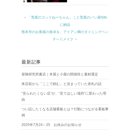
＜ 「荒尾のゴッドねーちゃん」こと荒尾のパン屋Nife
に納品
熊本市のお客様の座卓を、アイアン脚のダイニングベン
チへリメイク ＞
最新記事
冒険研究所書店｜本屋と小屋の関係性と素材選定
来店前から「ここで頼む」と決まっていた表札の話
“見られたくない店”が、“見てほしい場所”に変わった理
由
つい話したくなる店舗看板とは？行動につながる看板事
例
2025年7月24～25 お休みのお知らせ