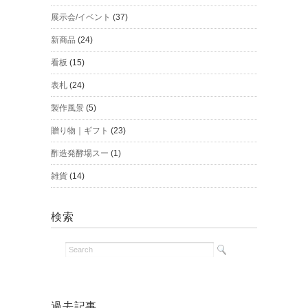
展示会/イベント
(37)
新商品
(24)
看板
(15)
表札
(24)
製作風景
(5)
贈り物｜ギフト
(23)
酢造発酵場スー
(1)
雑貨
(14)
検索
過去記事