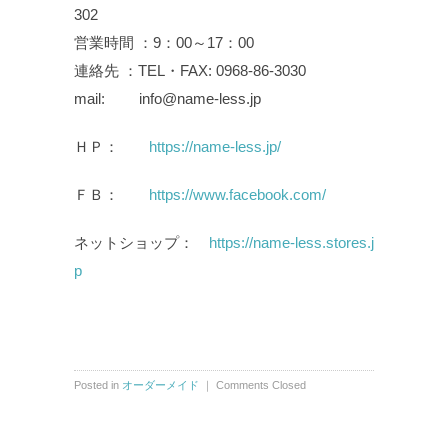
302
営業時間 ：9：00～17：00
連絡先 ：TEL・FAX: 0968-86-3030
mail: info@name-less.jp
ＨＰ：
https://name-less.jp/
ＦＢ：
https://www.facebook.com/
ネットショップ：
https://name-less.stores.j
p
Posted in
オーダーメイド
｜
Comments Closed