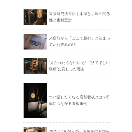
冒険研究所書店｜本屋と小屋の関係
性と素材選定
来店前から「ここで頼む」と決まっ
ていた表札の話
“見られたくない店”が、“見てほしい
場所”に変わった理由
つい話したくなる店舗看板とは？行
動につながる看板事例
2025年7月24～25 お休みのお知ら