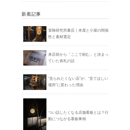
新着記事
冒険研究所書店｜本屋と小屋の関係
性と素材選定
来店前から「ここで頼む」と決まっ
ていた表札の話
“見られたくない店”が、“見てほしい
場所”に変わった理由
つい話したくなる店舗看板とは？行
動につながる看板事例