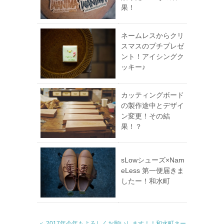
果！
ネームレスからクリ
スマスのプチプレゼ
ント！アイシングク
ッキー♪
カッティングボード
の製作途中とデザイ
ン変更！その結
果！？
sLowシューズ×Nam
eLess 第一便届きま
したー！和水町
＜ 2017年今年もよろしくお願いします！！和水町ネー