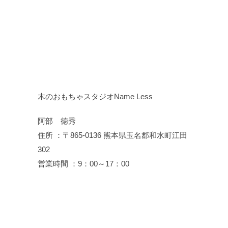
木のおもちゃスタジオName Less
阿部 徳秀
住所 ：〒865-0136 熊本県玉名郡和水町江田
302
営業時間 ：9：00～17：00
連絡先 ：TEL・FAX: 0968-86-3030
mail: info@name-less.jp
ＨＰ：
http://name-less.jp
ＦＢ：
https://www.facebook.com/namele