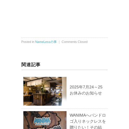
ss.jp/
ネットショップ：
https://name-less.stores.j
p
Posted in
NameLessの事
｜
Comments Closed
関連記事
2025年7月24～25
お休みのお知らせ
WANIMAへバンドロ
ゴ入りネックレスを
贈りたい！その結