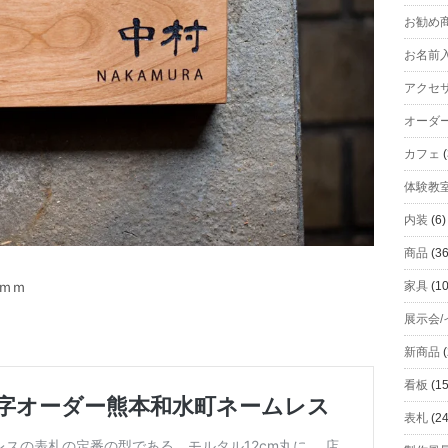
お勧め
お名前
アクセ
オーダ
カフェ
(
体験教
内装
(6)
商品
(36
家具
(10
0ｍｍ
展示会/
新商品
(
看板
(15
表札
(24