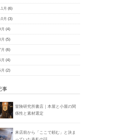
11月
(6)
10月
(3)
9月
(4)
8月
(5)
7月
(6)
6月
(4)
5月
(2)
記事
冒険研究所書店｜本屋と小屋の関
係性と素材選定
来店前から「ここで頼む」と決ま
っていた表札の話