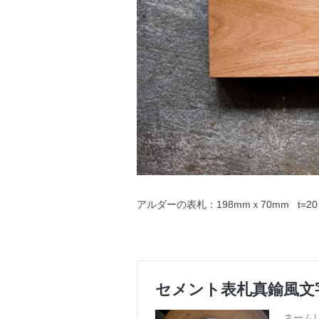
アルダーの表札：198mmｘ70mm t=2