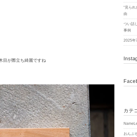
“見られ
由
つい話
事例
2025
Insta
木目が際立ち綺麗ですね
Face
カテ
NameL
おんぶ