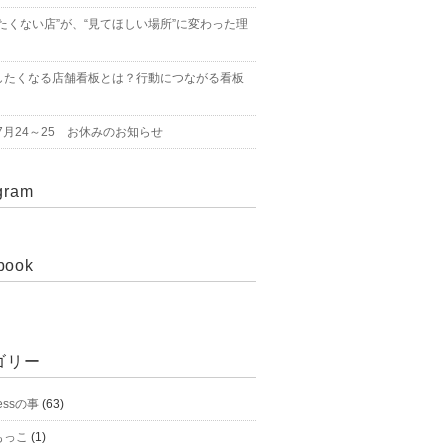
たくない店”が、“見てほしい場所”に変わった理
したくなる店舗看板とは？行動につながる看板
年7月24～25 お休みのお知らせ
gram
book
ゴリー
essの事
(63)
もっこ
(1)