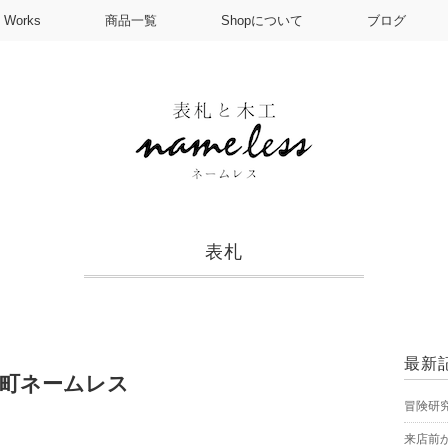
Works
商品一覧
Shopについて
ブログ
表札
最新
水町ネームレス
冒険研
来店前