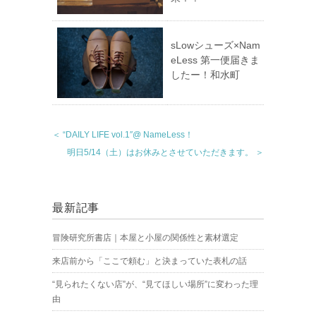
sLowシューズ×Nam
eLess 第一便届きま
したー！和水町
＜ “DAILY LIFE vol.1″@ NameLess！
明日5/14（土）はお休みとさせていただきます。 ＞
最新記事
冒険研究所書店｜本屋と小屋の関係性と素材選定
来店前から「ここで頼む」と決まっていた表札の話
“見られたくない店”が、“見てほしい場所”に変わった理
由