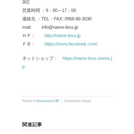
302
営業時間 ：9：00～17：00
連絡先 ：TEL・FAX: 0968-86-3030
mail: info@name-less.jp
ＨＰ：
http://name-less.jp
ＦＢ：
https://www.facebook.com/
ネットショップ：
https://name-less.stores.j
p
Posted in
NameLessの事
｜
Comments Closed
関連記事