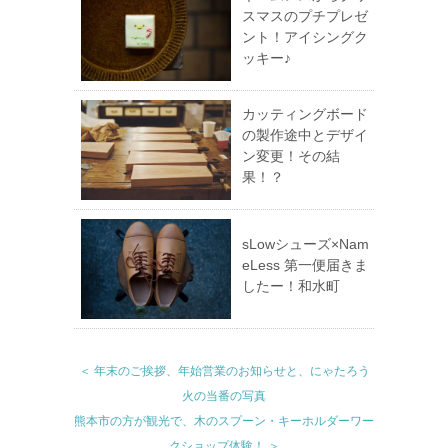
スマスのプチプレゼ
ント！アイシングク
ッキー♪
カッティングボード
の製作途中とデザイ
ン変更！その結
果！？
sLowシューズ×Nam
eLess 第一便届きま
したー！和水町
＜ 年末のご挨拶、年始営業のお知らせと、にゃたろう
火の当番の写真
熊本市の方が観光で、木のスプーン・キーホルダーワー
クショップ体験！ ＞