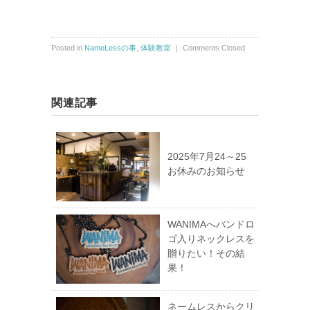
Posted in
NameLessの事
,
体験教室
｜
Comments Closed
関連記事
2025年7月24～25
お休みのお知らせ
WANIMAへバンドロ
ゴ入りネックレスを
贈りたい！その結
果！
ネームレスからクリ