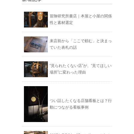
冒険研究所書店｜本屋と小屋の関係
性と素材選定
来店前から「ここで頼む」と決まっ
ていた表札の話
“見られたくない店”が、“見てほしい
場所”に変わった理由
つい話したくなる店舗看板とは？行
動につながる看板事例