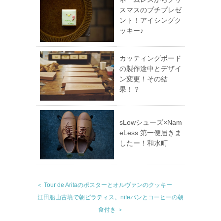
スマスのプチプレゼ
ント！アイシングク
ッキー♪
カッティングボード
の製作途中とデザイ
ン変更！その結
果！？
sLowシューズ×Nam
eLess 第一便届きま
したー！和水町
＜ Tour de Aritaのポスターとオルヴァンのクッキー
江田船山古墳で朝ピラティス。nifeパンとコーヒーの朝
食付き ＞