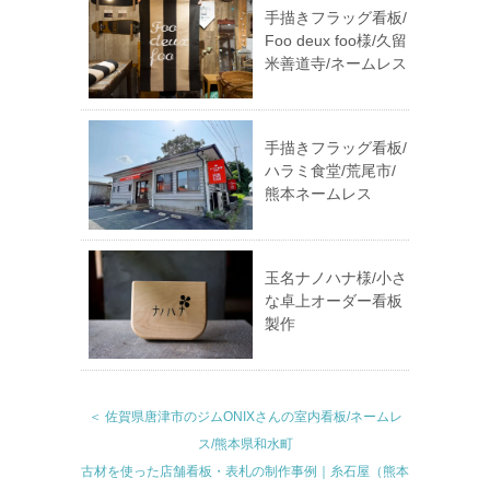
手描きフラッグ看板/
Foo deux foo様/久留
米善道寺/ネームレス
手描きフラッグ看板/
ハラミ食堂/荒尾市/
熊本ネームレス
玉名ナノハナ様/小さ
な卓上オーダー看板
製作
＜ 佐賀県唐津市のジムONIXさんの室内看板/ネームレ
ス/熊本県和水町
古材を使った店舗看板・表札の制作事例｜糸石屋（熊本