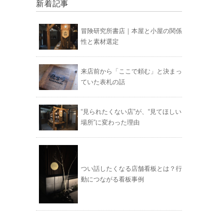
新着記事
冒険研究所書店｜本屋と小屋の関係
性と素材選定
来店前から「ここで頼む」と決まっ
ていた表札の話
“見られたくない店”が、“見てほしい
場所”に変わった理由
つい話したくなる店舗看板とは？行
動につながる看板事例