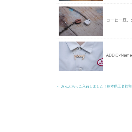
コーヒー豆、
ADDiC×N
＜ おんぶもっこ入荷しました！熊本県玉名郡