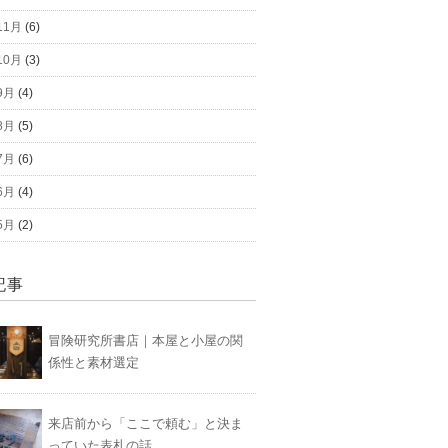
11月
(6)
10月
(3)
9月
(4)
8月
(5)
7月
(6)
6月
(4)
5月
(2)
記事
冒険研究所書店｜本屋と小屋の関
係性と素材選定
来店前から「ここで頼む」と決ま
っていた表札の話