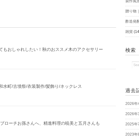
製作風
贈り物
酢造発
雑貨
(14
てもおしゃれしたい！秋のおススメ木のアクセサリー
検索
水町/古墳祭/衣装製作/髪飾り/ネックレス
過去
2026年
2026年
/ブローチお孫さんへ、精進料理の暁美と五月さんも
2025年
2023年