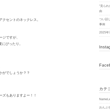
“見られ
由
つい話
アクセントのネックレス。
事例
2025
ージですが、
は夏にぴったり。
Insta
Face
、
かがでしょうか？？
カテ
ーズもありますよー！！
NameL
おんぶ