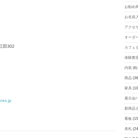
お勧め
お名前
アクセ
オーダ
江田302
カフェ
(
体験教
内装
(6)
商品
(36
家具
(10
展示会/
res.jp
新商品
(
看板
(15
表札
(24