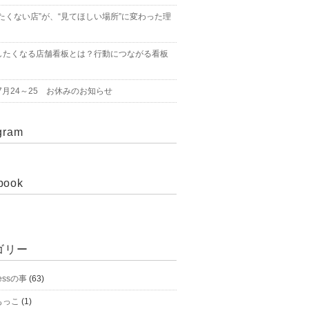
たくない店”が、“見てほしい場所”に変わった理
したくなる店舗看板とは？行動につながる看板
年7月24～25 お休みのお知らせ
gram
book
ゴリー
essの事
(63)
もっこ
(1)