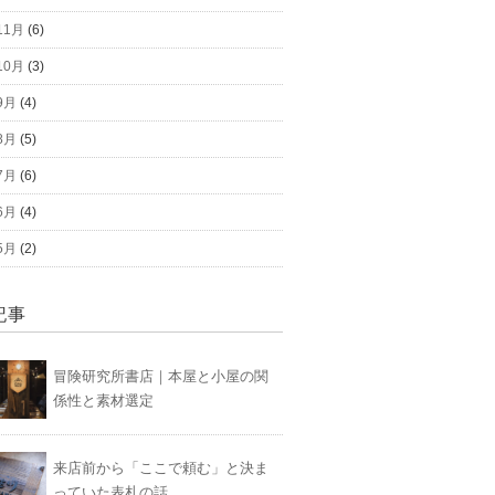
11月
(6)
10月
(3)
9月
(4)
8月
(5)
7月
(6)
6月
(4)
5月
(2)
記事
冒険研究所書店｜本屋と小屋の関
係性と素材選定
来店前から「ここで頼む」と決ま
っていた表札の話