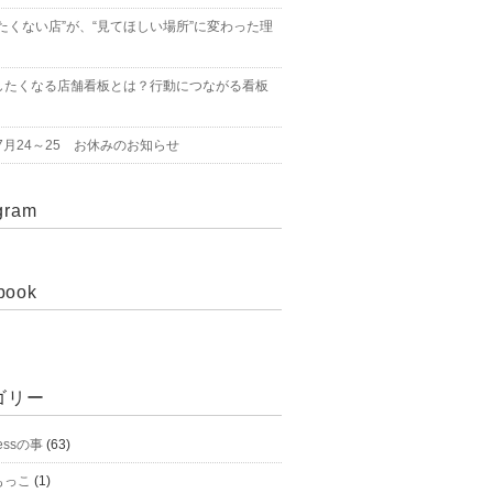
たくない店”が、“見てほしい場所”に変わった理
したくなる店舗看板とは？行動につながる看板
年7月24～25 お休みのお知らせ
gram
book
ゴリー
essの事
(63)
もっこ
(1)