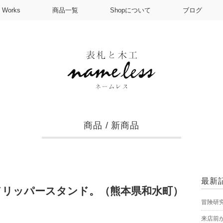
Works
商品一覧
Shopについて
ブログ
商品
/
新商品
最新
ドリッパースタンド。（熊本県和水町）
冒険研
来店前