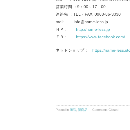
営業時間 ：9：00～17：00
連絡先 ：TEL・FAX: 0968-86-3030
mail: info@name-less.jp
ＨＰ：
http://name-less.jp
ＦＢ：
https://www.facebook.com/
ネットショップ：
https://name-less.sto
Posted in
商品
,
新商品
｜
Comments Closed