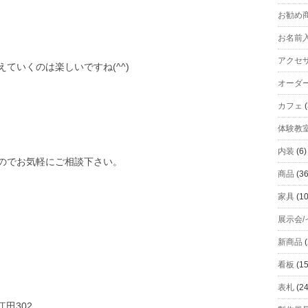
お勧め
お名前
アクセ
ていくのは楽しいですね(^^)
オーダ
カフェ
(
体験教
内装
(6)
のでお気軽にご相談下さい。
商品
(36
家具
(10
展示会/
新商品
(
看板
(15
表札
(24
江田302