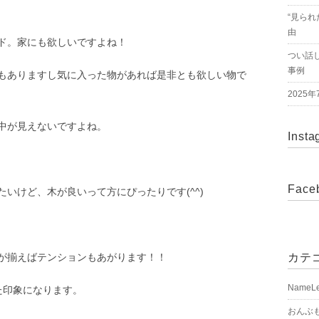
“見られ
由
ド。家にも欲しいですよね！
つい話
事例
もありますし気に入った物があれば是非とも欲しい物で
2025
中が見えないですよね。
Insta
Face
いけど、木が良いって方にぴったりです(^^)
が揃えばテンションもあがります！！
カテ
NameL
た印象になります。
おんぶ