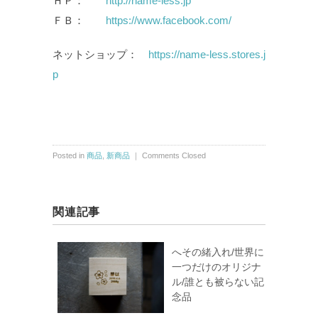
ＨＰ：
http://name-less.jp
ＦＢ：
https://www.facebook.com/
ネットショップ：
https://name-less.stores.j
p
Posted in
商品
,
新商品
｜
Comments Closed
関連記事
へその緒入れ/世界に
一つだけのオリジナ
ル/誰とも被らない記
念品