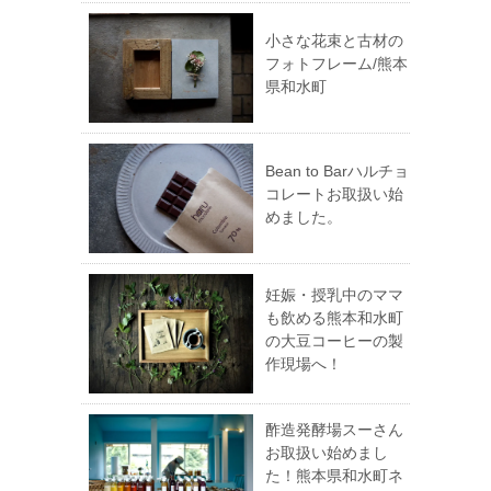
小さな花束と古材の
フォトフレーム/熊本
県和水町
Bean to Barハルチョ
コレートお取扱い始
めました。
妊娠・授乳中のママ
も飲める熊本和水町
の大豆コーヒーの製
作現場へ！
酢造発酵場スーさん
お取扱い始めまし
た！熊本県和水町ネ