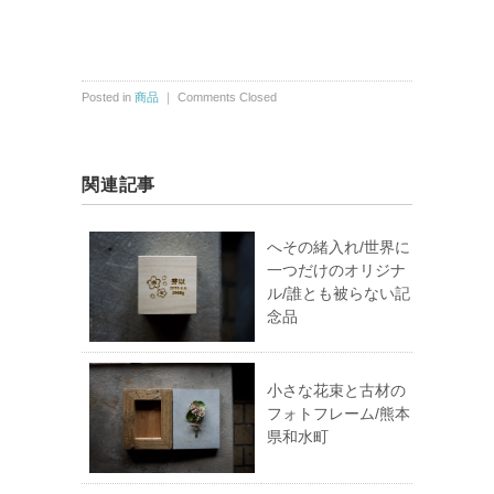
Posted in
商品
｜
Comments Closed
関連記事
へその緒入れ/世界に
一つだけのオリジナ
ル/誰とも被らない記
念品
小さな花束と古材の
フォトフレーム/熊本
県和水町