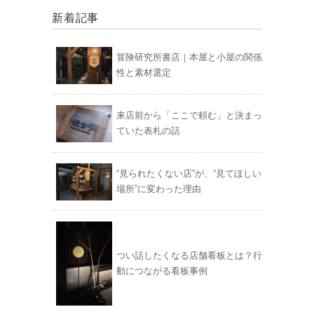
新着記事
冒険研究所書店｜本屋と小屋の関係
性と素材選定
来店前から「ここで頼む」と決まっ
ていた表札の話
“見られたくない店”が、“見てほしい
場所”に変わった理由
つい話したくなる店舗看板とは？行
動につながる看板事例