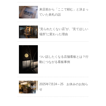
来店前から「ここで頼む」と決まっ
ていた表札の話
“見られたくない店”が、“見てほしい
場所”に変わった理由
つい話したくなる店舗看板とは？行
動につながる看板事例
2025年7月24～25 お休みのお知ら
せ