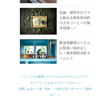
妊娠・授乳中のママ
も飲める熊本和水町
の大豆コーヒーの製
作現場へ！
酢造発酵場スーさん
お取扱い始めまし
た！熊本県和水町ネ
ームレス
＜ シンプルな服装にオススメなカクカクしたピアス。
カラーリングもあり小さくてかわいい
荒尾にあるパン屋「Nife」一周年記念バターナイフ製作
中！ ＞