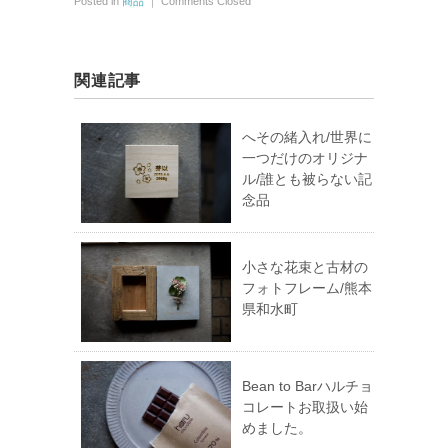
Posted in
商品
｜
Comments Closed
関連記事
へその緒入れ/世界に
一つだけのオリジナ
ル/誰とも被らない記
念品
小さな花束と古材の
フォトフレーム/熊本
県和水町
Bean to Barハルチョ
コレートお取扱い始
めました。