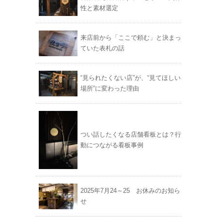
性と素材選定
来店前から「ここで頼む」と決まっ
ていた表札の話
“見られたくない店”が、“見てほしい
場所”に変わった理由
つい話したくなる店舗看板とは？行
動につながる看板事例
2025年7月24～25 お休みのお知ら
せ