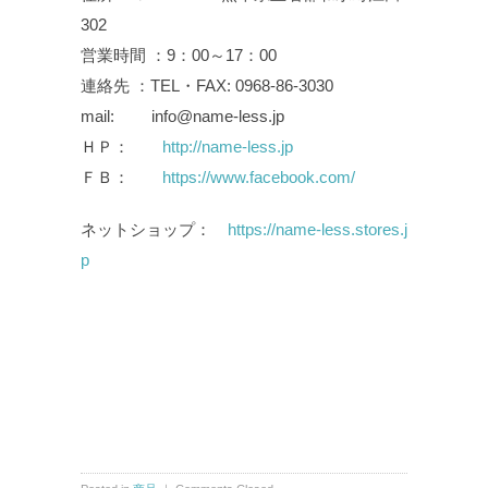
302
営業時間 ：9：00～17：00
連絡先 ：TEL・FAX: 0968-86-3030
mail: info@name-less.jp
ＨＰ：
http://name-less.jp
ＦＢ：
https://www.facebook.com/
ネットショップ：
https://name-less.stores.j
p